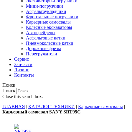
Экскаваторы-погрузчики
Мини-погрузчики
Асфальтоукладчики
Фронтальные погрузчики
Карьерные самосвалы
Колесные экскаваторы
Автогрейдеры
Асфальтовые катки
Пневмоколесные катки
Дорожные фрезы
Перегружатели
Сервис
Запчасти
Лизинг
Контакты
Поиск
Поиск
Close this search box.
ГЛАВНАЯ
|
КАТАЛОГ ТЕХНИКИ
|
Карьерные самосвалы
|
Карьерный самосвал SANY SRT95C