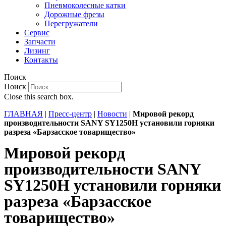
Пневмоколесные катки
Дорожные фрезы
Перегружатели
Сервис
Запчасти
Лизинг
Контакты
Поиск
Поиск
Close this search box.
ГЛАВНАЯ
|
Пресс-центр
|
Новости
|
Мировой рекорд
производительности SANY SY1250H установили горняки
разреза «Барзасское товарищество»
Мировой рекорд
производительности SANY
SY1250H установили горняки
разреза «Барзасское
товарищество»