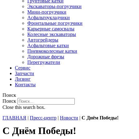
Грунтовые катки
Экскаваторы-погрузчики
Мини-погрузчики
Асфальтоукладчики
Фронтальные погрузчики
Карьерные самосвалы
Колесные экскаваторы
Автогрейдеры
Асфальтовые катки
Пневмоколесные катки
Дорожные фрезы
Перегружатели
Сервис
Запчасти
Лизинг
Контакты
Поиск
Поиск
Close this search box.
ГЛАВНАЯ
|
Пресс-центр
|
Новости
|
С Днём Победы!
С Днём Победы!